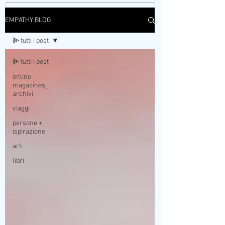
EMPATHY BLOG
⫸ tutti i post
⫸ tutti i post
online
magazines_
archivi
viaggi
persone +
ispirazione
arti
libri