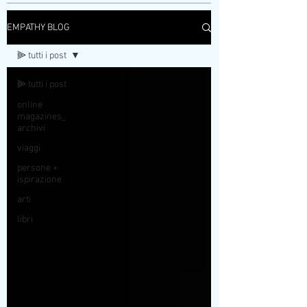
EMPATHY BLOG
⫸ tutti i post
⫸ tutti i post
online
magazines_
archivi
viaggi
persone +
ispirazione
arti
libri