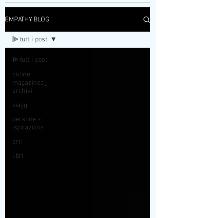
EMPATHY BLOG
⫸ tutti i post
⫸ tutti i post
online
magazines_
archivi
viaggi
persone +
ispirazione
arti
libri