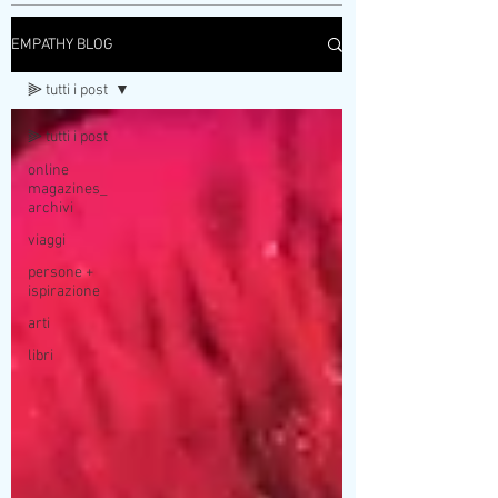
EMPATHY BLOG
⫸ tutti i post
⫸ tutti i post
online
magazines_
archivi
viaggi
persone +
ispirazione
arti
libri